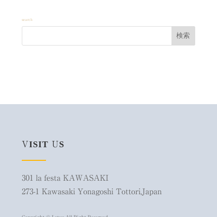
search
VISIT US
301 la festa KAWASAKI
273-1 Kawasaki Yonagoshi Tottori,Japan
Copyright © Lotus All Right Reserved.